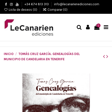
+34 674 813 313
info@lecanarienediciones.com
Lista de deseos (
0
)
Comparar (
0
)
0
INICIO
TOMÁS CRUZ GARCÍA. GENEALOGÍAS DEL
MUNICIPIO DE CANDELARIA EN TENERIFE