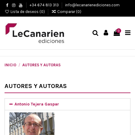
+34 674 813 313
info@lecanarienediciones.com
Lista de deseos (
0
)
Comparar (
0
)
0
INICIO
AUTORES Y AUTORAS
AUTORES Y AUTORAS
Antonio Tejera Gaspar