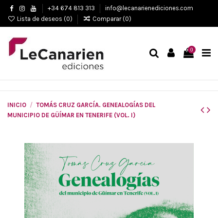
+34 674 813 313
info@lecanarienediciones.com
Lista de deseos (
0
)
Comparar (
0
)
0
INICIO
TOMÁS CRUZ GARCÍA. GENEALOGÍAS DEL
MUNICIPIO DE GÜÍMAR EN TENERIFE (VOL. I)