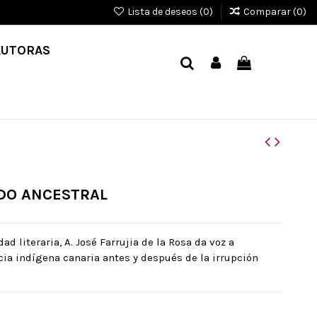
Lista de deseos (
0
)
Comparar (
0
)
AUTORAS
DO ANCESTRAL
d literaria, A. José Farrujia de la Rosa da voz a
cia indígena canaria antes y después de la irrupción