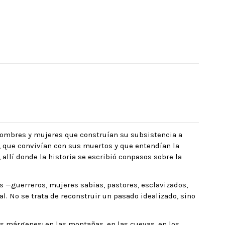
hombres y mujeres que construían su subsistencia a
os, que convivían con sus muertos y que entendían la
 allí donde la historia se escribió conpasos sobre la
dos —guerreros, mujeres sabias, pastores, esclavizados,
l. No se trata de reconstruir un pasado idealizado, sino
os márgenes: en las montañas, en las cuevas, en los