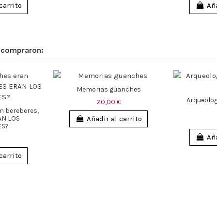
carrito
Aña
n compraron:
Memorias guanches
Arqueolog
20,00 €
n bereberes,
AN LOS
Añadir al carrito
ES?
Aña
carrito