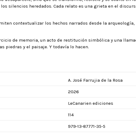
n los silencios heredados. Cada relato es una grieta en el discu
iten contextualizar los hechos narrados desde la arqueología, la
rcicio de memoria, un acto de restitución simbólica y una llama
s piedras y el paisaje. Y todavía lo hacen.
A. José Farrujia de la Rosa
2026
LeCanarien ediciones
114
979-13-87771-35-5