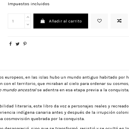
Impuestos incluidos
Añadir al carrito
os europeos, en las islas hubo un mundo antiguo habitado por 
ión con el territorio, que miraban al cielo para ordenar su cosm
ro mundo ancestral
se adentra en esa etapa previa a la conquista,
ilidad literaria, este libro da voz a personajes reales y recrea
iencia indígena canaria antes y después de la irrupción colonia
una cosmovisión quebrada por la conquista.
 desapareció, sino que se transformó, resistió y se ocultó en l