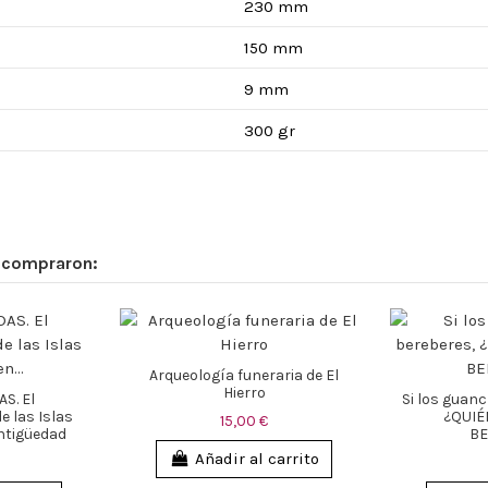
230 mm
150 mm
9 mm
300 gr
n compraron:
Arqueología funeraria de El
Hierro
S. El
Si los guan
 las Islas
¿QUIÉ
15,00 €
ntigüedad
BE
Añadir al carrito